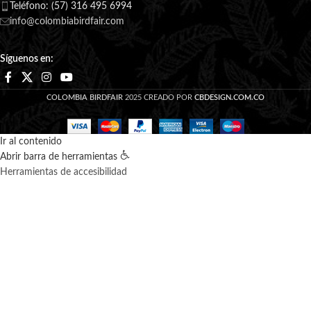
Teléfono: (57) 316 495 6994
info@colombiabirdfair.com
Síguenos en:
COLOMBIA BIRDFAIR
2025 CREADO POR
CBDESIGN.COM.CO
Ir al contenido
Abrir barra de herramientas
Herramientas de accesibilidad
Aumentar texto
Disminuir texto
Escala de grises
Utilizamos cookies para mejorar su experiencia en nuestro sitio
Alto contraste
web. Al navegar por este sitio web, acepta nuestro uso de de
Contraste negativo
datos.
Fondo claro
Subrayar enlaces
ACEPTAR
MÁS INFO
Fuente legible