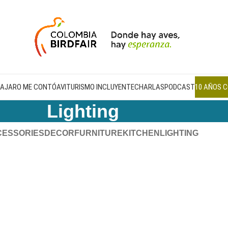
PAJARO ME CONTÓ
AVITURISMO INCLUYENTE
CHARLAS
PODCAST
10 AÑOS C
Lighting
CESSORIES
DECOR
FURNITURE
KITCHEN
LIGHTING