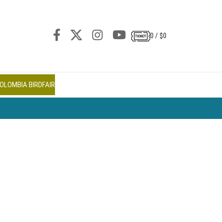
0
/
$
0
OLOMBIA BIRDFAIR